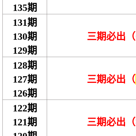
135期
131
期
130期
三期必出（
129期
128
期
127期
三期必出（
126期
122
期
121期
三期必出（