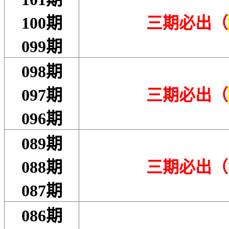
100期
三期必出（
099期
098期
097
期
三期必出（
096期
089期
088
期
三期必出（
087期
086期