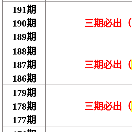
191
期
190期
三期必出（
189期
188
期
187期
三期必出（
186期
179
期
178期
三期必出（
177期