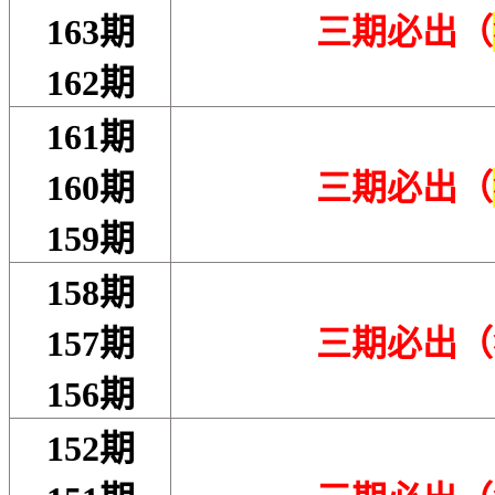
163期
三期必出（
162期
161
期
160期
三期必出（
159期
158
期
157期
三期必出（
156期
152
期